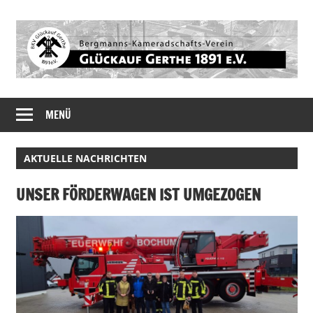
Zum
Inhalt
springen
BKV
MENÜ
Glückauf
Gerthe
AKTUELLE NACHRICHTEN
1891
UNSER FÖRDERWAGEN IST UMGEZOGEN
e.V.