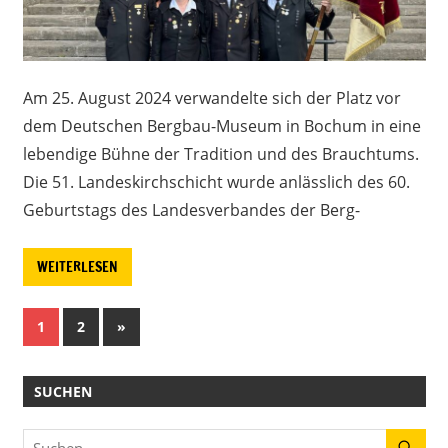
Am 25. August 2024 verwandelte sich der Platz vor
dem Deutschen Bergbau-Museum in Bochum in eine
lebendige Bühne der Tradition und des Brauchtums.
Die 51. Landeskirchschicht wurde anlässlich des 60.
Geburtstags des Landesverbandes der Berg-
WEITERLESEN
Seitennummerierung
Nächste
1
2
»
Beiträge
der
SUCHEN
Beiträge